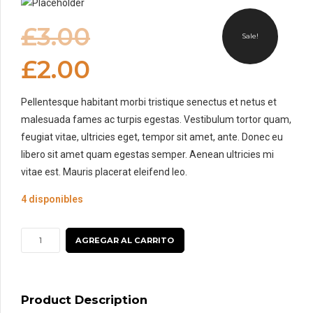
£
3.00
Sale!
£
2.00
Pellentesque habitant morbi tristique senectus et netus et
malesuada fames ac turpis egestas. Vestibulum tortor quam,
feugiat vitae, ultricies eget, tempor sit amet, ante. Donec eu
libero sit amet quam egestas semper. Aenean ultricies mi
vitae est. Mauris placerat eleifend leo.
4 disponibles
Woo
AGREGAR AL CARRITO
Single
#2
cantidad
Product Description